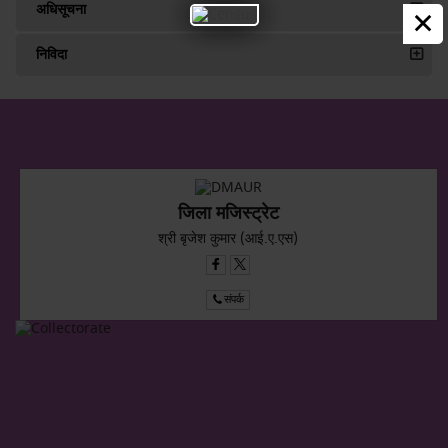
×
अधिसूचना
निविदा
जिला मजिस्ट्रेट
श्री बृजेश कुमार (आई.ए.एस)
संपर्क